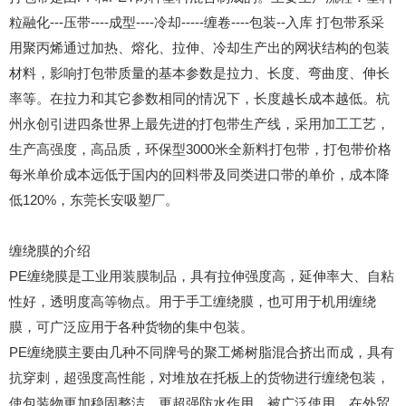
粒融化---压带----成型----冷却-----缠卷----包装--入库 打包带系采
用聚丙烯通过加热、熔化、拉伸、冷却生产出的网状结构的包装
材料，影响打包带质量的基本参数是拉力、长度、弯曲度、伸长
率等。在拉力和其它参数相同的情况下，长度越长成本越低。杭
州永创引进四条世界上最先进的打包带生产线，采用加工工艺，
生产高强度，高品质，环保型3000米全新料打包带，打包带价格
每米单价成本远低于国内的回料带及同类进口带的单价，成本降
低120%，东莞长安吸塑厂。
缠绕膜的介绍
PE缠绕膜是工业用装膜制品，具有拉伸强度高，延伸率大、自粘
性好，透明度高等物点。用于手工缠绕膜，也可用于机用缠绕
膜，可广泛应用于各种货物的集中包装。
PE缠绕膜主要由几种不同牌号的聚工烯树脂混合挤出而成，具有
抗穿刺，超强度高性能，对堆放在托板上的货物进行缠绕包装，
使包装物更加稳固整洁，更超强防水作用，被广泛使用，在外贸